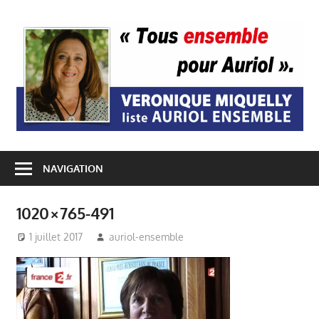
Passer
au
A
contenu
E
NAVIGATION
1020×765-491
1 juillet 2017
auriol-ensemble