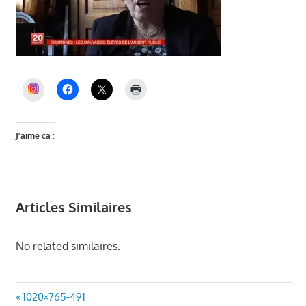
INSTAGRAM
J’aime ça :
Articles Similaires
No related similaires.
Navigation
Article
1020×765-491