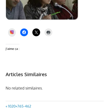
INSTAGRAM
J’aime ça :
Articles Similaires
No related similaires.
Navigation
Article
1020×765-462