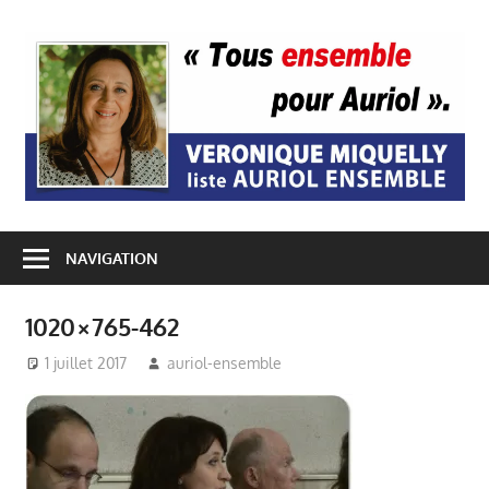
Passer
au
A
contenu
E
NAVIGATION
1020×765-462
1 juillet 2017
auriol-ensemble