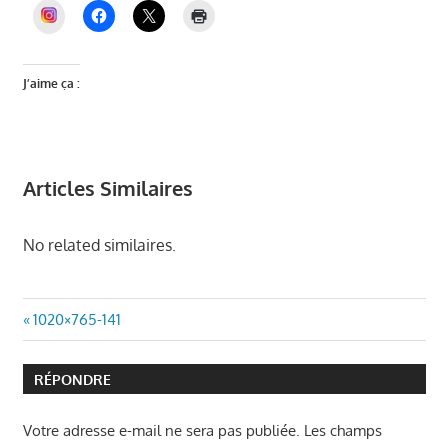
INSTAGRAM
J’aime ça :
Articles Similaires
No related similaires.
Navigation
Article
1020×765-141
précédent
de
:
RÉPONDRE
l’article
Votre adresse e-mail ne sera pas publiée.
Les champs