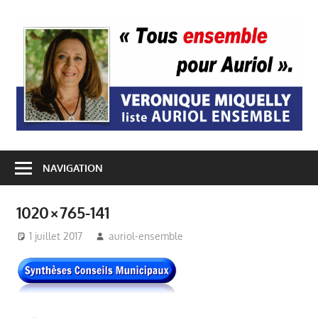
Passer
au
A
contenu
E
NAVIGATION
1020×765-141
1 juillet 2017
auriol-ensemble