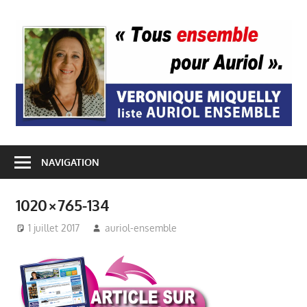
Passer
au
A
contenu
E
NAVIGATION
1020×765-134
1 juillet 2017
auriol-ensemble