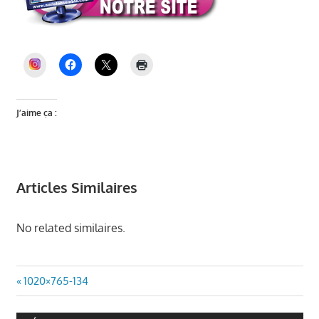
INSTAGRAM
J’aime ça :
Articles Similaires
No related similaires.
Navigation
Article
1020×765-134
précédent
de
: