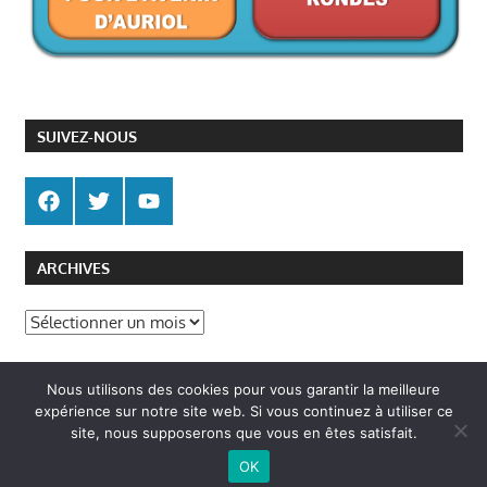
SUIVEZ-NOUS
ARCHIVES
Archives
Politique de gestion des cookies
Nous utilisons des cookies pour vous garantir la meilleure
Politique de confidentialité
expérience sur notre site web. Si vous continuez à utiliser ce
site, nous supposerons que vous en êtes satisfait.
OK
WordPress Theme: Gambit by ThemeZee.