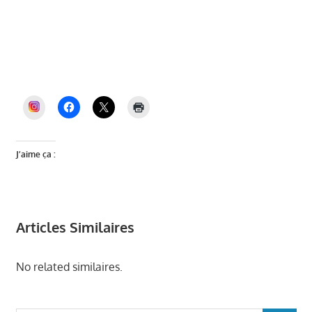
véronique miquelly
, auriol et vous,
conseil municipal auriol
, auriol,
budget auriol
, véronique miquelly, auriol]
INSTAGRAM
J’aime ça :
Articles Similaires
No related similaires.