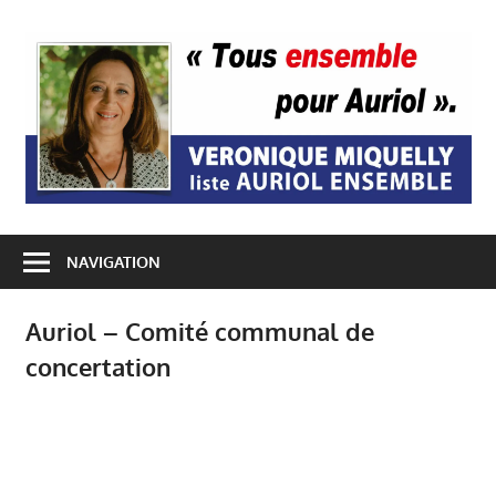
Passer
au
A
contenu
E
NAVIGATION
Auriol – Comité communal de
concertation