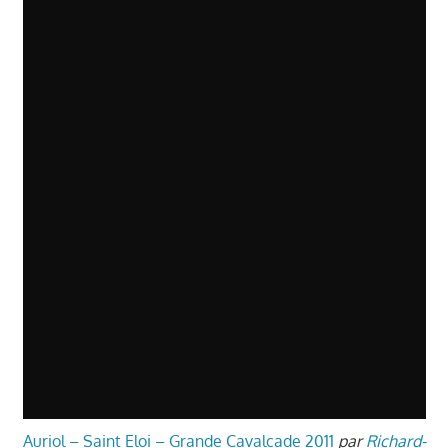
village - Auriol
Auriol – Saint Eloi – Grande Cavalcade 2011
par
Richard-