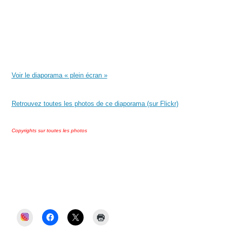
Voir le diaporama « plein écran »
Retrouvez toutes les photos de ce diaporama (sur Flickr)
Copyrights sur toutes les photos
Véronique Miquelly, Auriol Ensemble, Mairie
Auriol, élections municipales Auriol, PLU
Auriol, dette Auriol, budget Auriol, Miquelly,
maire d’Auriol, Auriol, Auriol et Vous
INSTAGRAM