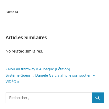
J’aime ça :
Articles Similaires
No related similaires.
AURIOL
Navigation
Article
Non au tramway d’Aubagne [Pétition]
ENSEMBLE
Article
précédent
Système Guérini : Danièle Garcia affiche son soutien –
de
ECONOMIE
suivant
:
VIDÉO
LOCALE
l’article
:
AURIOL
Rechercher
MAIRIE
RECHER
AURIOL
:
VÉRONIQUE