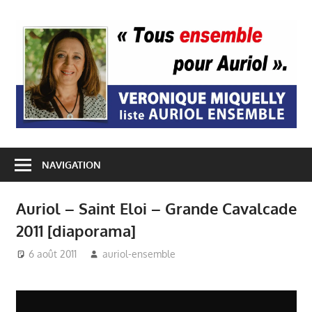
Passer
au
A
contenu
E
NAVIGATION
Auriol – Saint Eloi – Grande Cavalcade
2011 [diaporama]
6 août 2011
auriol-ensemble
Auriol Ensemble
,
Economie Locale Auriol
,
Mairie Auriol
,
Véronique
Miquelly - Auriol
,
Vie du