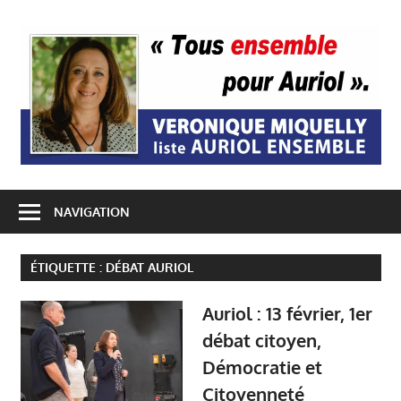
Passer
A
au
contenu
E
NAVIGATION
ÉTIQUETTE :
DÉBAT AURIOL
Auriol : 13 février, 1er
débat citoyen,
Démocratie et
Citoyenneté