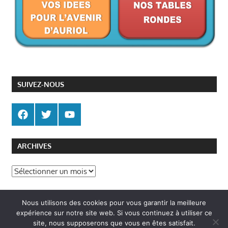
SUIVEZ-NOUS
ARCHIVES
A
r
Politique de gestion des cookies
c
Nous utilisons des cookies pour vous garantir la meilleure
Politique de confidentialité
h
expérience sur notre site web. Si vous continuez à utiliser ce
site, nous supposerons que vous en êtes satisfait.
i