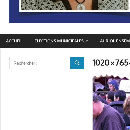
Auriol
ACCUEIL
ELECTIONS MUNICIPALES
AURIOL ENSEM
Ensemble
1020×765-
Rechercher
RECHERCHER
: