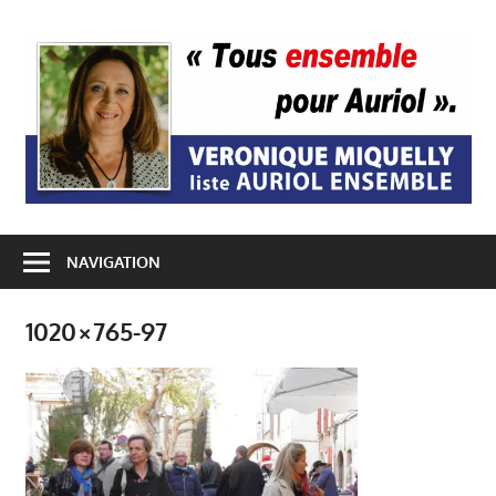
Passer
au
A
contenu
E
NAVIGATION
1020×765-97