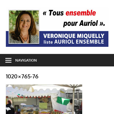
Passer
au
A
contenu
E
NAVIGATION
1020×765-76