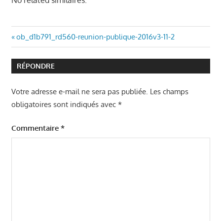
No related similaires.
Navigation
Article
ob_d1b791_rd560-reunion-publique-2016v3-11-2
précédent
de
:
RÉPONDRE
l’article
Votre adresse e-mail ne sera pas publiée.
Les champs
obligatoires sont indiqués avec
*
Commentaire
*