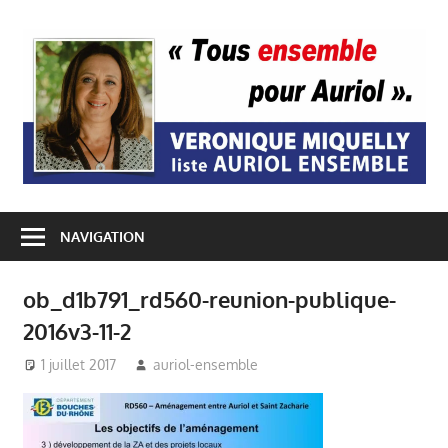
Passer
au
A
contenu
E
NAVIGATION
ob_d1b791_rd560-reunion-publique-
2016v3-11-2
1 juillet 2017
auriol-ensemble